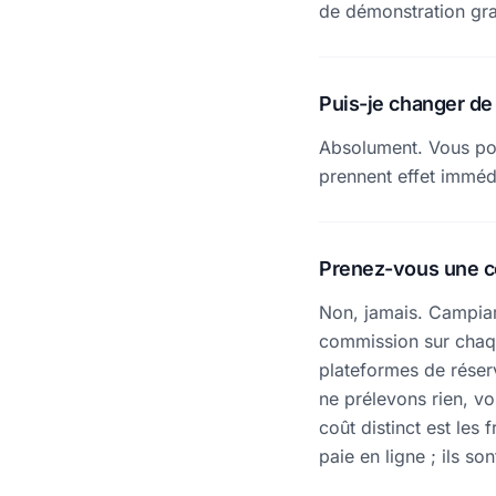
de démonstration grat
Puis-je changer de 
Absolument. Vous pou
prennent effet immédi
Prenez-vous une co
Non, jamais. Campia
commission sur chaque
plateformes de réser
ne prélevons rien, v
coût distinct est les
paie en ligne ; ils s