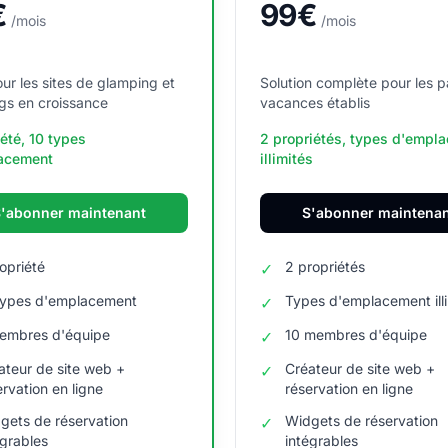
€
99€
/mois
/mois
our les sites de glamping et
Solution complète pour les p
gs en croissance
vacances établis
iété, 10 types
2 propriétés, types d'empl
acement
illimités
'abonner maintenant
S'abonner maintena
ropriété
2 propriétés
✓
types d'emplacement
Types d'emplacement ill
✓
embres d'équipe
10 membres d'équipe
✓
ateur de site web +
Créateur de site web +
✓
ervation en ligne
réservation en ligne
gets de réservation
Widgets de réservation
✓
égrables
intégrables