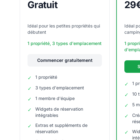
Gratuit
29
Idéal pour les petites propriétés qui
Idéal p
débutent
campin
1 propriété, 3 types d'emplacement
1 propr
d'empl
Commencer gratuitement
S
1 propriété
✓
1 p
✓
3 types d'emplacement
✓
10 
✓
1 membre d'équipe
✓
5 m
✓
Widgets de réservation
✓
intégrables
Cré
✓
rés
Extras et suppléments de
✓
réservation
Wid
✓
int