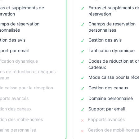
ras et suppléments de
Extras et suppléments d
✓
ervation
réservation
mps de réservation
Champs de réservation
✓
sonnalisés
personnalisés
tion des avis
Gestion des avis
✓
port par email
Tarification dynamique
✓
ification dynamique
Codes de réduction et c
✓
cadeaux
es de réduction et chèques-
Mode caisse pour la réc
✓
eaux
e caisse pour la réception
Gestion des canaux
✓
ports avancés
Domaine personnalisé
✓
tion des canaux
Support par email
✓
tion des mobil-homes
Rapports avancés
×
aine personnalisé
Gestion des mobil-homes
×