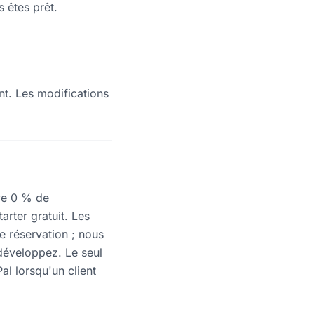
s êtes prêt.
nt. Les modifications
ve 0 % de
arter gratuit. Les
 réservation ; nous
développez. Le seul
al lorsqu'un client