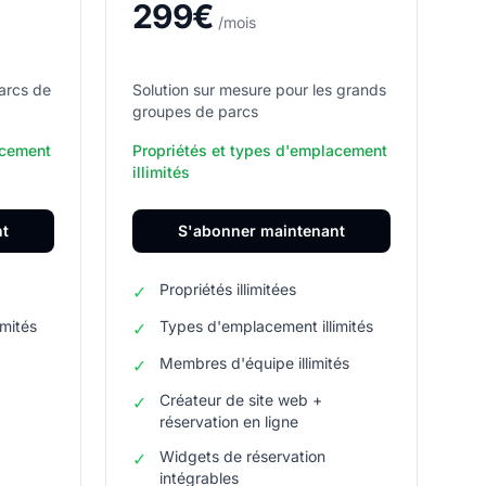
299€
/mois
arcs de
Solution sur mesure pour les grands
groupes de parcs
acement
Propriétés et types d'emplacement
illimités
nt
S'abonner maintenant
Propriétés illimitées
✓
imités
Types d'emplacement illimités
✓
Membres d'équipe illimités
✓
Créateur de site web +
✓
réservation en ligne
Widgets de réservation
✓
intégrables