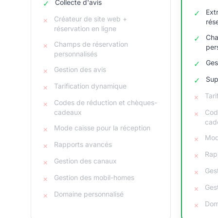
Collecte d'avis
✓
Ext
✓
Créateur de site web +
×
rés
réservation en ligne
Cha
✓
Champs de réservation
×
per
personnalisés
Ges
✓
Gestion des avis
×
Sup
✓
Tarification dynamique
×
Tar
×
Codes de réduction et chèques-
×
cadeaux
Cod
×
cad
Mode caisse pour la réception
×
Mod
×
Rapports avancés
×
Rap
×
Gestion des canaux
×
Ges
×
Gestion des mobil-homes
×
Ges
×
Domaine personnalisé
×
Dom
×