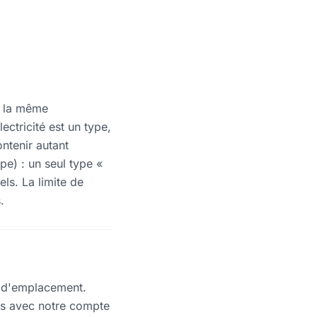
e la même
ctricité est un type,
ntenir autant
pe) : un seul type «
ls. La limite de
.
es d'emplacement.
tés avec notre compte