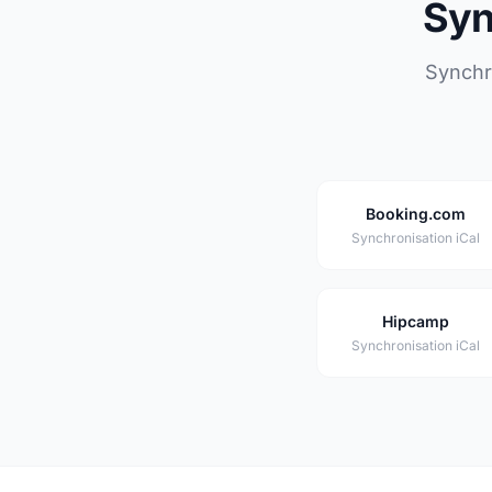
Syn
Synchro
Booking.com
Synchronisation iCal
Hipcamp
Synchronisation iCal