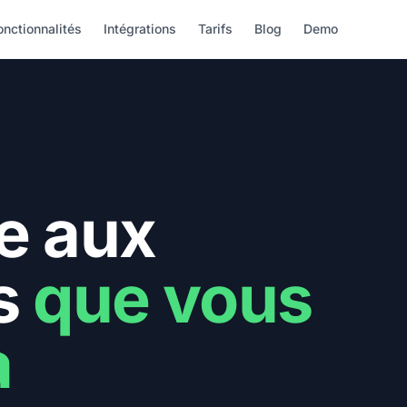
onctionnalités
Intégrations
Tarifs
Blog
Demo
e aux
s
que vous
à