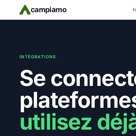
Skip to main content
campiamo
F
INTÉGRATIONS
Se connect
plateforme
utilisez déj