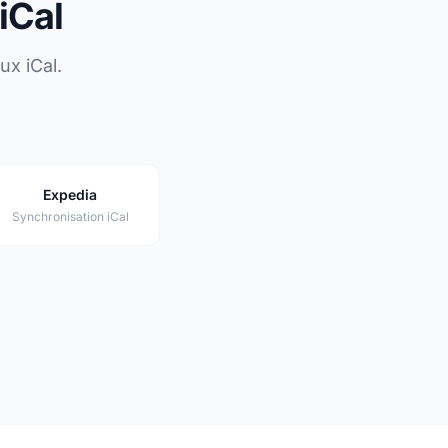
iCal
ux iCal.
Expedia
Synchronisation iCal