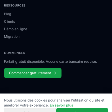
RESSOURCES
Blog
Clients
Démo en ligne
Migration
COMMENCER
Forfait gratuit disponible. Aucune carte bancaire requise.
Commencer gratuitement
Nous utilisons des cookies pour analyser l'utilisation du site et
© 2026
Campiamo
. Tous droits réservés.
Confidentialité
Conditions
Cookies
Contact
améliorer votre expérience.
En savoir plus