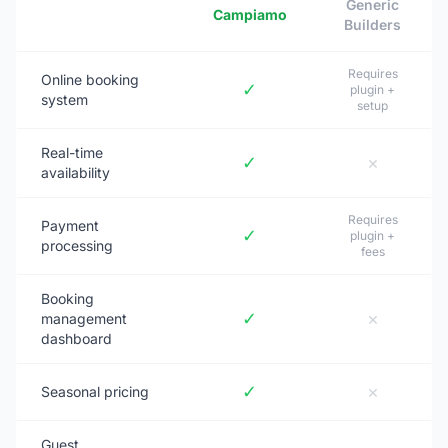
Generic
Campiamo
Builders
Requires
Online booking
✓
plugin +
system
setup
Real-time
✓
×
availability
Requires
Payment
✓
plugin +
processing
fees
Booking
✓
×
management
dashboard
✓
×
Seasonal pricing
Guest